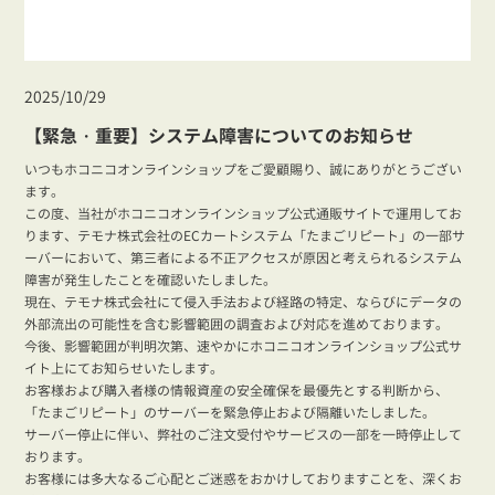
2025/10/29
【緊急・重要】システム障害についてのお知らせ
いつもホコニコオンラインショップをご愛顧賜り、誠にありがとうござい
ます。
この度、当社がホコニコオンラインショップ公式通販サイトで運用してお
ります、テモナ株式会社のECカートシステム「たまごリピート」の一部サ
ーバーにおいて、第三者による不正アクセスが原因と考えられるシステム
障害が発生したことを確認いたしました。
現在、テモナ株式会社にて侵入手法および経路の特定、ならびにデータの
外部流出の可能性を含む影響範囲の調査および対応を進めております。
今後、影響範囲が判明次第、速やかにホコニコオンラインショップ公式サ
イト上にてお知らせいたします。
お客様および購入者様の情報資産の安全確保を最優先とする判断から、
「たまごリピート」のサーバーを緊急停止および隔離いたしました。
サーバー停止に伴い、弊社のご注文受付やサービスの一部を一時停止して
おります。
お客様には多大なるご心配とご迷惑をおかけしておりますことを、深くお